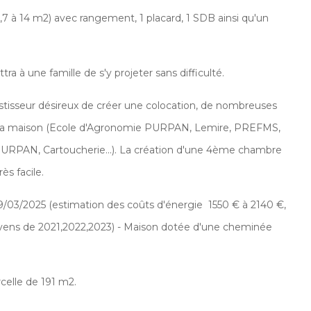
9,7 à 14 m2) avec rangement, 1 placard, 1 SDB ainsi qu'un
 à une famille de s'y projeter sans difficulté.
stisseur désireux de créer une colocation, de nombreuses
de la maison (Ecole d'Agronomie PURPAN, Lemire, PREFMS,
 PURPAN, Cartoucherie...). La création d'une 4ème chambre
ès facile.
9/03/2025 (estimation des coûts d'énergie 1550 € à 2140 €,
yens de 2021,2022,2023) - Maison dotée d'une cheminée
celle de 191 m2.