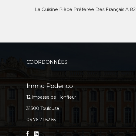
La Cuisine Pièce Préférée Des Français À 82
COORDONNÉES
Immo Podenco
12 impasse de Honfleur
31300 Toulouse
06 76 71 62 55